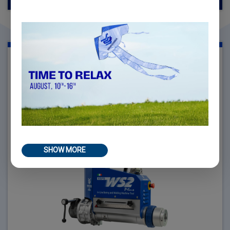
WS2 PLUS
DIAMETRO LAVORAZIONE Ø 32MM - Ø 450MM (1.26" -
17.72")
SHOW MORE