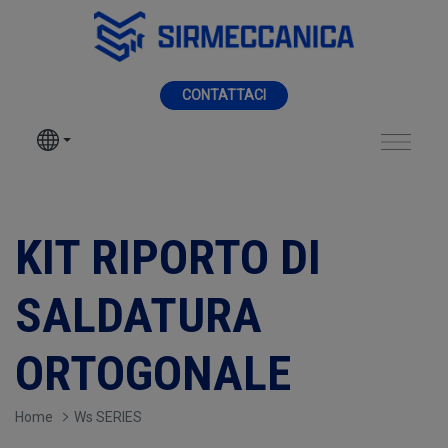
Skip to Main Content
MENÙ
CONTATTACI
SIR MECCANICA
PRODOTTI
KIT Riporto di Salda
LAVORAZIONI
KIT RIPORTO DI
SETTORI
SALDATURA
SERVIZI
ORTOGONALE
NEWS
Home
Ws SERIES