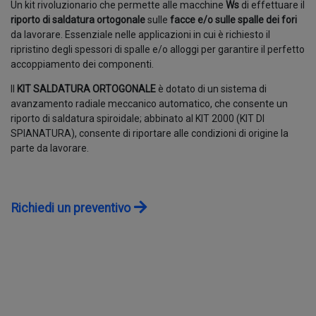
Un kit rivoluzionario che permette alle macchine
Ws
di effettuare il
CONTATTI
riporto di saldatura ortogonale
sulle
facce e/o sulle spalle dei fori
da lavorare. Essenziale nelle applicazioni in cui è richiesto il
ripristino degli spessori di spalle e/o alloggi per garantire il perfetto
LAVORA CON NOI
accoppiamento dei componenti.
Il
KIT SALDATURA ORTOGONALE
è dotato di un sistema di
avanzamento radiale meccanico automatico, che consente un
riporto di saldatura spiroidale; abbinato al KIT 2000 (KIT DI
SPIANATURA), consente di riportare alle condizioni di origine la
parte da lavorare.
Richiedi un preventivo