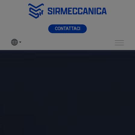
Skip to Main Content
MENÙ
CONTATTACI
SIR MECCANICA
PRODOTTI
Maschiatura - Sir M
LAVORAZIONI
SETTORI
SERVIZI
NEWS