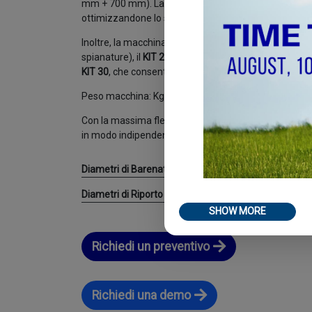
mm + 700 mm). La loro superficie cromata li rende soli
ottimizzandone lo scorrimento all'interno della macch
Inoltre, la macchina utensile può essere equipaggiata
spianature), il
KIT 20
, che consente lavorazioni a par
KIT 30
, che consente lavorazioni a partire da un diam
Peso macchina: Kg. 34
Con la massima flessibilità, combinando i due movi
in modo indipendente, la
Ws2
permette di eseguire:
Diametri di Barenatura
Ø 
Diametri di Riporto di Saldatura
Ø 
SHOW MORE
Richiedi un preventivo
Richiedi una demo