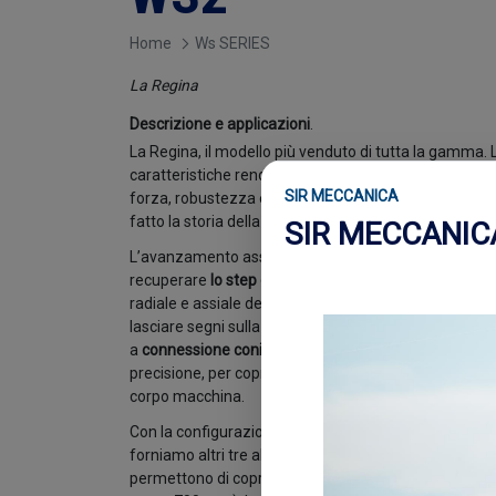
Home
Ws SERIES
La Regina
Descrizione e applicazioni
.
La Regina, il modello più venduto di tutta la gamma. 
caratteristiche rendono la
Ws2
la macchina utensile p
SIR MECCANICA
forza, robustezza e maneggevolezza, tutte racchius
fatto la storia della barenatura, continuando a riscr
SIR MECCANIC
L’avanzamento assiale è
illimitato
. Un sistema sempl
recuperare
lo step di avanzamento di 210 mm
(
8.26”
radiale e assiale dell’utensile di taglio, mantenend
lasciare segni sulla superficie lavorata. A tale scopo,
a
connessione conica e brevettata
, il che permette d
precisione, per coprire lunghe lavorazioni e/o raggiun
corpo macchina.
Con la configurazione standard il
diametro dell'alber
forniamo altri tre alberi da barenatura connettibili 
permettono di coprire
lunghezze di 2.700 mm
(ciasc