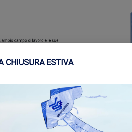
L'ampio campo di lavoro e le sue
referita dai clienti. Potenza,
e in un corpo macchina che ha
iverla quotidianamente.
A CHIUSURA ESTIVA
ice quanto efficace consente di
) senza variare la posizione
o la dimensione impostata e senza
gli alberi portautensile
sono
i collegarli tra di loro con estrema
gere punti di lavoro lontani dal
o della
WS2 è di Ø 40 mm
e
con accoppiamento conico, che
uno misura 1.000 mm + 1.000