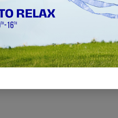
di e resistenti all'usura,
ina e dei supporti.
 con il
KIT 2000
(testa
tire da un diametro di
Ø 20 mm
e il
etro di
Ø 30 mm
.
menti di rotazione e avanzamento
22mm - Ø 400mm (0.87" - 15.75")
25mm - Ø 400mm (0.98" - 15.75")