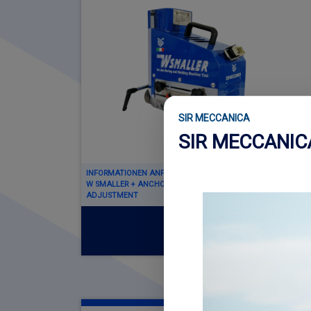
SIR MECCANICA
SIR MECCANI
INFORMATIONEN ANFORDERN ÜBER
W SMALLER + ANCHORING CAGES WITH CENTESIMAL
ADJUSTMENT
Mehr Lesen