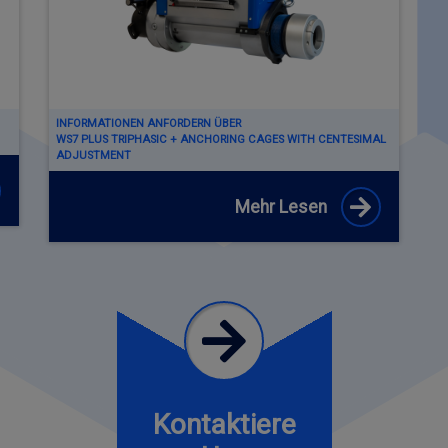
INFORMATIONEN ANFORDERN ÜBER
WS7 PLUS TRIPHASIC + ANCHORING CAGES WITH CENTESIMAL
ADJUSTMENT
Mehr Lesen
Kontaktiere