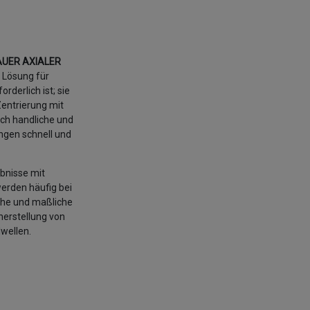
UER AXIALER
 Lösung für
rderlich ist; sie
Zentrierung mit
och handliche und
ungen schnell und
bnisse mit
werden häufig bei
che und maßliche
rherstellung von
wellen.