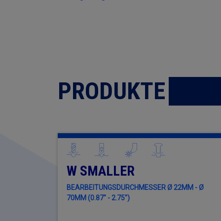
PRODUKTE
W SMALLER
BEARBEITUNGSDURCHMESSER Ø 22MM - Ø
70MM (0.87" - 2.75")