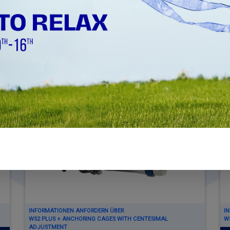
WS2 PLUS
BEARBEITUNGSDURCHMESSER Ø 32MM - Ø
450MM (1.26" - 17.72")
INFORMATIONEN ANFORDERN ÜBER
I
WS2 PLUS + ANCHORING CAGES WITH CENTESIMAL
W
ADJUSTMENT