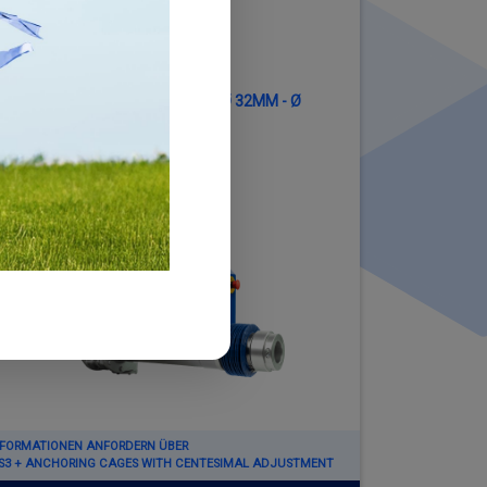
WS3
BEARBEITUNGSDURCHMESSER Ø 32MM - Ø
800MM (1.65" - 31.50")
NFORMATIONEN ANFORDERN ÜBER
S3 + ANCHORING CAGES WITH CENTESIMAL ADJUSTMENT