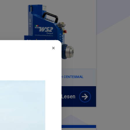
×
NFORMATIONEN ANFORDERN ÜBER
S2 COMPACT + ANCHORING CAGES WITH CENTESIMAL
DJUSTMENT
Mehr Lesen