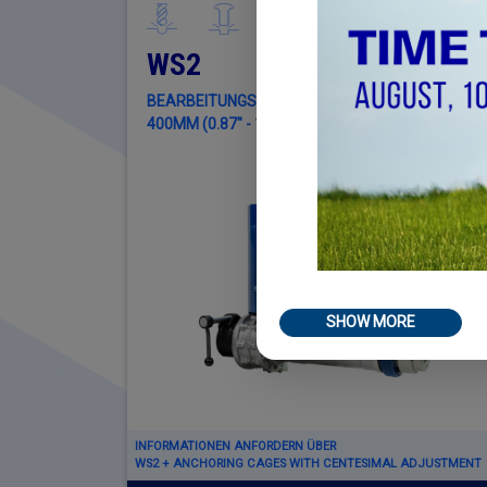
WS2
BEARBEITUNGSDURCHMESSER Ø 22MM - Ø
400MM (0.87" - 15.75")
SHOW MORE
INFORMATIONEN ANFORDERN ÜBER
WS2 + ANCHORING CAGES WITH CENTESIMAL ADJUSTMENT