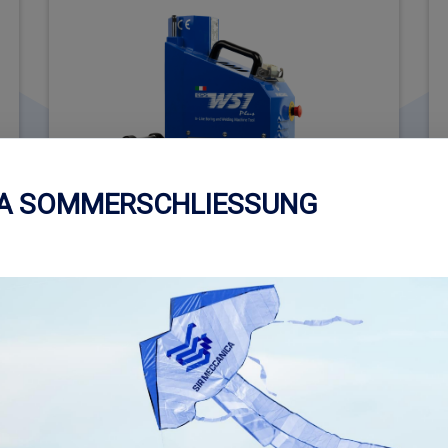
CA SOMMERSCHLIESSUNG
INFORMATIONEN ANFORDERN ÜBER
I
WS1 PLUS + ANCHORING CAGES WITH CENTESIMAL
W
ADJUSTMENT
A
Mehr Lesen