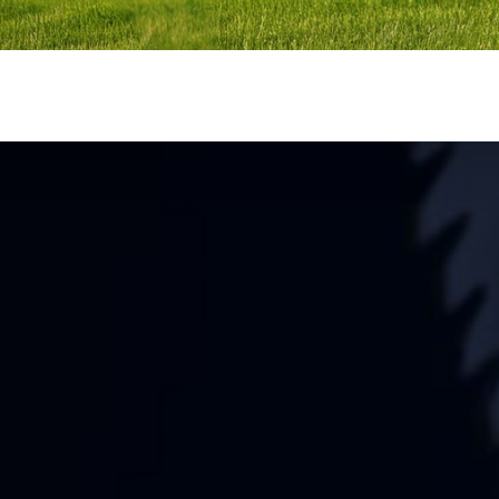
модульной конструкции и
овлетворить любые