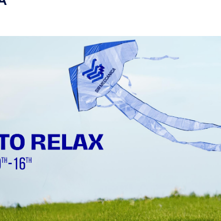
A
ической обработки с
жество направлений и
ьзовании режущего
ка), работающего на
ным движением по одной
фективно удалять
годаря широкому спектру
турная обработка,
й компонентов и др. —
и секторами и
анической обработки.
ir Meccanica
, в частности
ля линейной резки и