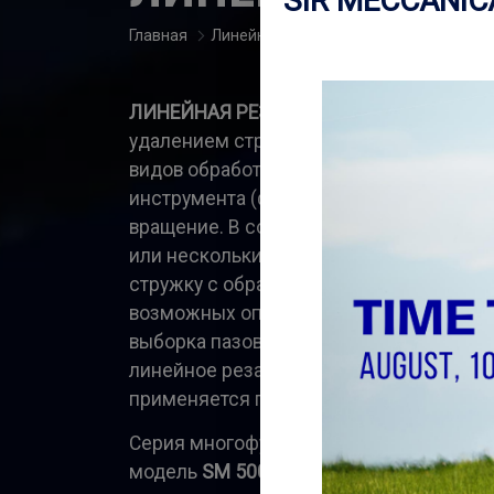
SIR MECCANIC
Главная
Линейная резка
ЛИНЕЙНАЯ РЕЗКА
— это процесс механ
удалением стружки, охватывающий мно
видов обработки. Он основан на испол
инструмента (фрезы или отрезного дис
вращение. В сочетании с поступатель
или нескольким осям что позволяет эф
стружку с обрабатываемой детали.Бла
возможных операций — торцевание, кон
выборка пазов и направляющих, раскро
линейное резание не ограничено узким
применяется повсеместно в сфере мех
Серия многофункциональных станков
S
модель
SM 500
, широко используется д