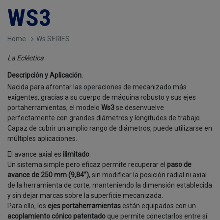
WS3
Home
Ws SERIES
La Ecléctica
Descripción y Aplicación
.
Nacida para afrontar las operaciones de mecanizado más
exigentes, gracias a su cuerpo de máquina robusto y sus ejes
portaherramientas, el modelo
Ws3
se desenvuelve
perfectamente con grandes diámetros y longitudes de trabajo.
Capaz de cubrir un amplio rango de diámetros, puede utilizarse en
múltiples aplicaciones.
El avance axial es
ilimitado
.
Un sistema simple pero eficaz permite recuperar el
paso de
avance de 250 mm (9,84”)
, sin modificar la posición radial ni axial
de la herramienta de corte, manteniendo la dimensión establecida
y sin dejar marcas sobre la superficie mecanizada.
Para ello, los
ejes portaherramientas
están equipados con un
acoplamiento cónico patentado
que permite conectarlos entre sí