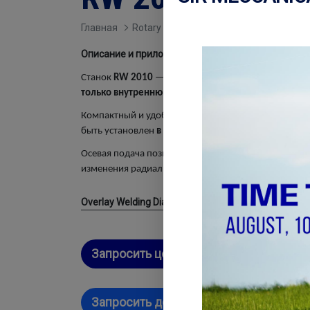
Главная
Rotary Welding SERIES
Описание и приложения
.
Станок
RW 2010
— это
идеальное решение
для те
только внутреннюю наплавку
на трубчатых деталях
Компактный и удобный в обращении, наш станок д
быть установлен
в любом положении
.
Осевая подача позволяет компенсировать
шаг пода
изменения радиального положения сварочной горе
Overlay Welding Diameters
Ø
Запросить цену
Запросить демонстрацию