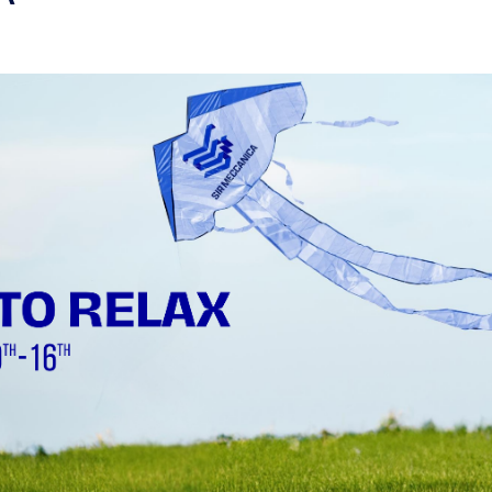
х, кому необходимо выполнять
.
ля
внутренней наплавки
может
чи 220 мм (7.87")
, без
лки. Он позволяет выполнять:
 25мм - Ø 400мм (0.98” – 15.75")