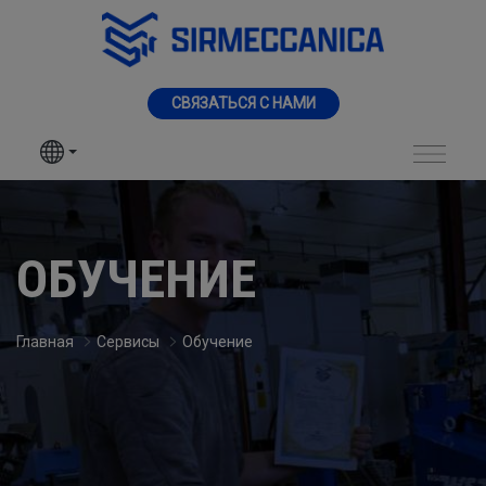
Skip to Main Content
МЕНЮ
CВЯЗАТЬСЯ С НАМИ
SIR MECCANICA
СТАНКИ
Training - Sir Mecca
ВИДЫ ОБРАБОТКИ
ОБУЧЕНИЕ
ОБЛАСТИ ПРИМЕНЕНИЯ
Главная
Сервисы
Обучение
СЕРВИСЫ
НОВОСТИ