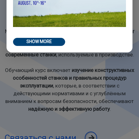
квалификации оператора. Нашим клиентам, мы
предлагаем
бесплатные обучающие курсы
,
адаптированные под их конкретные потребности.
Мы всегда рады видеть наших клиентов в офисах
Sir
Meccanica
, где мы с гордостью демонстрируем
SHOW MORE
профессионализм
нашей команды
, а также
современные станки
, используемые в производстве.
Обучающий курс включает
изучение конструктивных
особенностей станков и
правильных процедур
эксплуатации
, которые, в соответствии с
действующими нормативами и с углублённым
вниманием к вопросам безопасности, обеспечивают
надёжную и эффективную работу
.
Cвязаться с нами