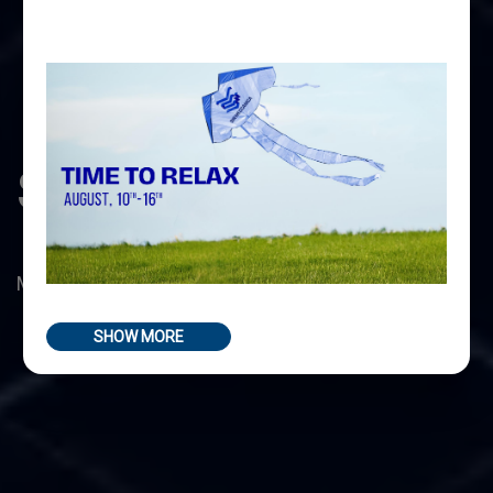
SIR MECCANICA
Máquinas-herramienta portátiles multifunción
SHOW MORE