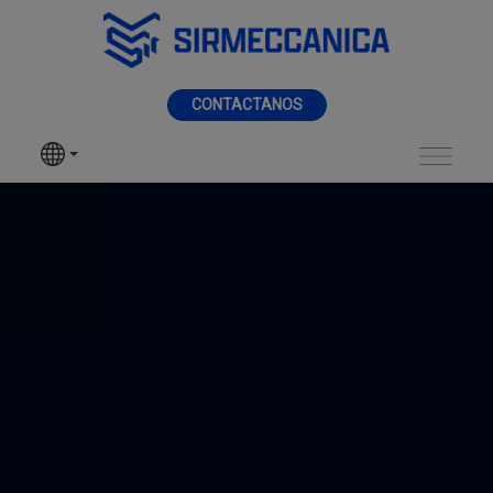
Saltar al contenido principal
MENÚ
CONTACTANOS
SIR MECCANICA
PRODUCTOS
Home - Sir Meccani
TIPOS DE MAQUINADO
SECTORES
SERVICIOS
NOTICIAS