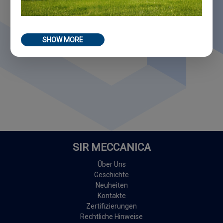
SHOW MORE
SIR MECCANICA
Über Uns
Geschichte
Neuheiten
Kontakte
Zertifizierungen
Rechtliche Hinweise