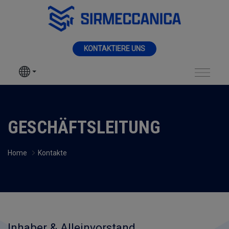
Zum Hauptinhalt springen
MENÜ
KONTAKTIERE UNS
SIR MECCANICA
PRODUKTE
Contacts High Mana
BEARBEITUNGEN
GESCHÄFTSLEITUNG
SEKTOREN
Home
Kontakte
DIENSTLEISTUNGEN
NEUHEITEN
Inhaber & Alleinvorstand