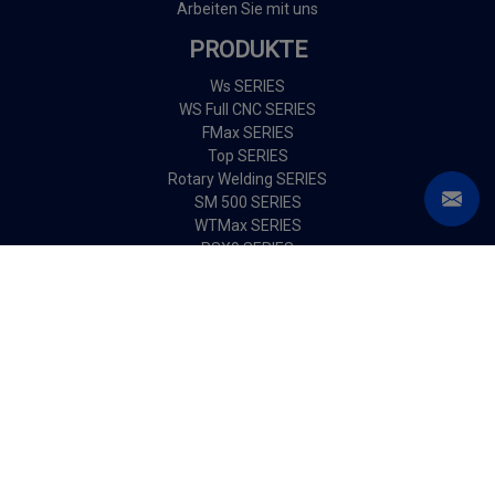
Arbeiten Sie mit uns
PRODUKTE
Ws SERIES
WS Full CNC SERIES
FMax SERIES
Top SERIES
Rotary Welding SERIES
SM 500 SERIES
WTMax SERIES
RSX9 SERIES
DIENSTLEISTUNGEN
Kundendienst
Schulung
Sonderanfertigungen
FOLGE UNS