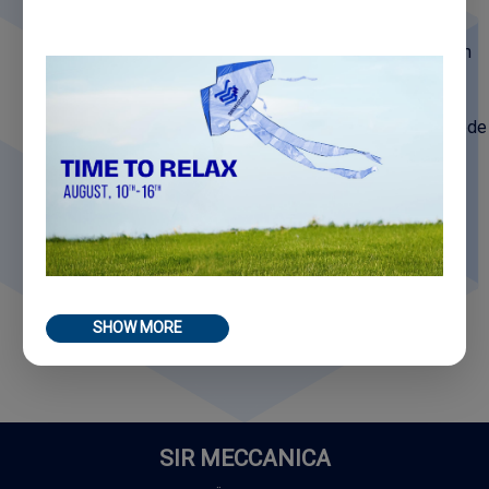
der Russischen Föderation entsprechen.
UK-EORI-Nummer (Nr. GB088081195000):
Zollidentifikationsnummer für Handelsgeschäfte mit dem
Vereinigten Königreich.
LEI-Code (Nr. 81560006FFD353966B11):
Legal Entity
Identifier – der international anerkannte Identifikationscode
zur eindeutigen und transparenten Identifizierung
juristischer Personen im globalen Finanzverkehr.
DUNS-Nummer (Dun & Bradstreet Nr. 442180162):
International anerkannter
Unternehmensidentifikationsstandard, der die
Zuverlässigkeit, finanzielle Stabilität und wirtschaftliche
Leistungsfähigkeit des Unternehmens bestätigt.
SHOW MORE
SIR MECCANICA