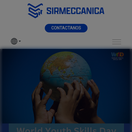
Saltar al contenido principal
MENÚ
CONTACTANOS
SIR MECCANICA
PRODUCTOS
Día Mundial de las H
TIPOS DE MAQUINADO
SECTORES
SERVICIOS
NOTICIAS