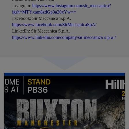
Instagram:
https://www.instagram.com/sir_meccanica?
igsh=MTYxam8zdGp3a20xYw==
Facebook: Sir Meccanica S.p.A.
https://www.facebook.com/SirMeccanicaSpA/
LinkedIn: Sir Meccanica S.p.A.
https://www.linkedin.com/company/sir-meccanica-s-p-a-/