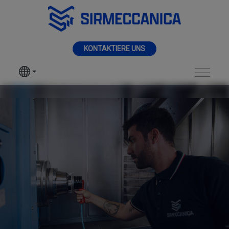
Zum Hauptinhalt springen
MENÜ
KONTAKTIERE UNS
SIR MECCANICA
PRODUKTE
Sir Meccanica und 
BEARBEITUNGEN
SEKTOREN
DIENSTLEISTUNGEN
NEUHEITEN