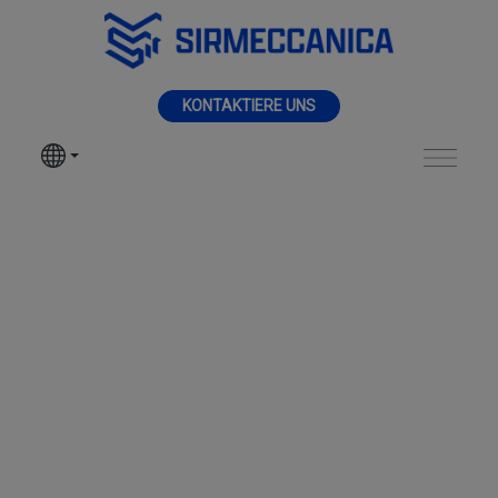
Zum Hauptinhalt springen
MENÜ
KONTAKTIERE UNS
SIR MECCANICA
PRODUKTE
FMax 2000 - Sir Mec
BEARBEITUNGEN
SEKTOREN
DIENSTLEISTUNGEN
NEUHEITEN