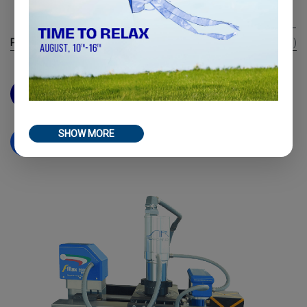
Ø 500mm - Ø 2000mm (19.68” –
Planbearbeitungsdurchmesser
78.74")
Anfrage Angebot
SHOW MORE
Demo Anfordern